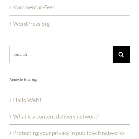
Kommentar-Feed
WordPress.org
Search
for:
Neueste Beiträge
Hallo Welt!
What is a content delivery network?
Protecting your privacy in public wifi networks