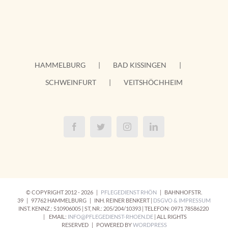
HAMMELBURG
BAD KISSINGEN
SCHWEINFURT
VEITSHÖCHHEIM
© COPYRIGHT 2012 -
2026 |
PFLEGEDIENST RHÖN
| BAHNHOFSTR.
39 | 97762 HAMMELBURG | INH. REINER BENKERT |
DSGVO & IMPRESSUM
INST. KENNZ.: 510906005 | ST, NR.: 205/204/10393 | TELEFON: 0971 78586220
| EMAIL:
INFO@PFLEGEDIENST-RHOEN.DE
| ALL RIGHTS
RESERVED | POWERED BY
WORDPRESS